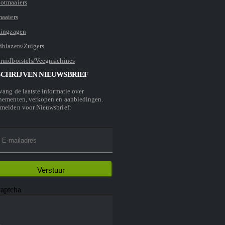
otmaaiers
maaiers
tingzagen
dblazers/Zuigers
ruidborstels/Veegmachines
SCHRIJVEN NIEUWSBRIEF
vang de laatste informatie over
nementen, verkopen en aanbiedingen.
melden voor Nieuwsbrief: