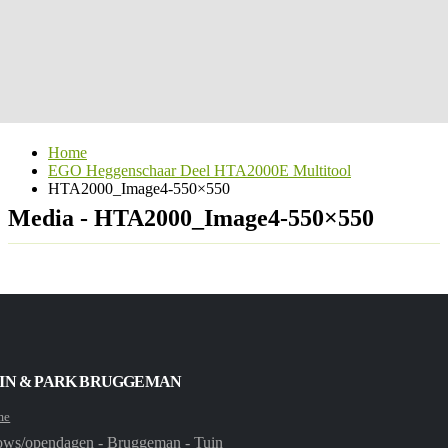
Home
EGO Heggenschaar Deel HTA2000E Multitool
HTA2000_Image4-550×550
Media - HTA2000_Image4-550×550
IN & PARK BRUGGEMAN
me
ws/opendagen - Bruggeman - Tuin