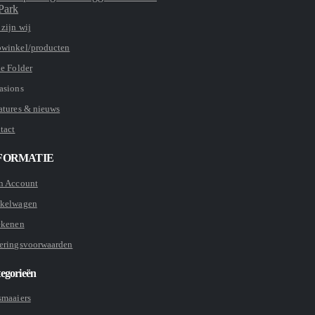
Park
zijn wij
winkel/producten
ie Folder
asions
atures & nieuws
tact
FORMATIE
n Account
kelwagen
ekenen
eringsvoorwaarden
egorieën
smaaiers