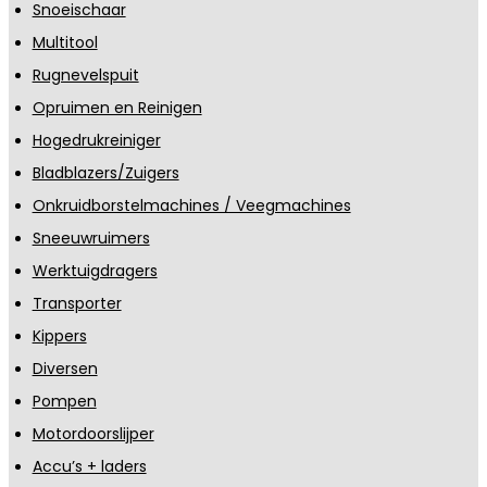
Snoeischaar
Multitool
Rugnevelspuit
Opruimen en Reinigen
Hogedrukreiniger
Bladblazers/Zuigers
Onkruidborstelmachines / Veegmachines
Sneeuwruimers
Werktuigdragers
Transporter
Kippers
Diversen
Pompen
Motordoorslijper
Accu’s + laders