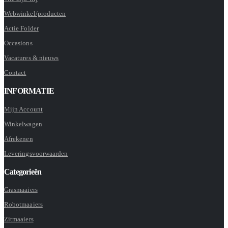
Webwinkel/producten
Actie Folder
Occasions
Vacatures & nieuws
Contact
INFORMATIE
Mijn Account
Winkelwagen
Afrekenen
Leveringsvoorwaarden
Categorieën
Grasmaaiers
Robotmaaiers
Zitmaaiers