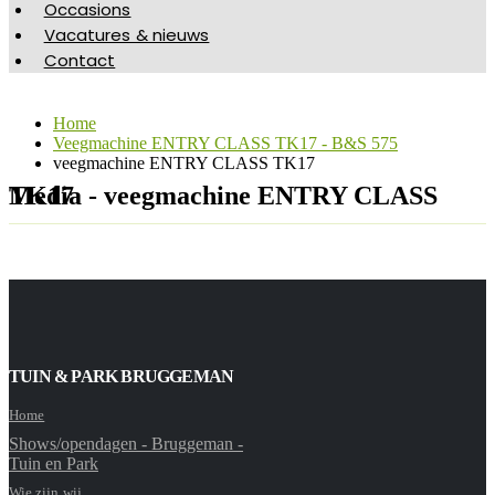
Occasions
Vacatures & nieuws
Contact
Home
Veegmachine ENTRY CLASS TK17 - B&S 575
veegmachine ENTRY CLASS TK17
Media - veegmachine ENTRY CLASS TK17
TUIN & PARK BRUGGEMAN
Home
Shows/opendagen - Bruggeman -
Tuin en Park
Wie zijn wij