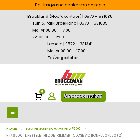
De Husqvarna dealer van de regio
Broekland (Hoofdkantoor) | 0570 – 531035
Tuin & Park Broekland | 0570 – 531035
Ma-vr 08:00 – 17:00
Za 08:30 – 12:30
Lemele | 0572 – 331341
Ma-vr 08:00 – 17:00
Za/zo gesloten
0
Winkelwagen
Afspraak maken
HOME
EGO HEGGENSCHAAR HTX7500
HTX6500_LIFESTYLE_HEDGETRIMMER_CLOSE ACTION-550×550 (2)