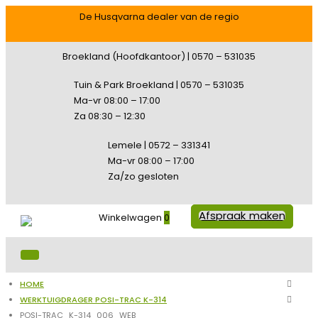
De Husqvarna dealer van de regio
Broekland (Hoofdkantoor) | 0570 – 531035
Tuin & Park Broekland | 0570 – 531035
Ma-vr 08:00 – 17:00
Za 08:30 – 12:30
Lemele | 0572 – 331341
Ma-vr 08:00 – 17:00
Za/zo gesloten
Afspraak maken
Winkelwagen
0
HOME
WERKTUIGDRAGER POSI-TRAC K-314
POSI-TRAC_K-314_006_WEB