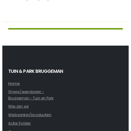
Media - Posi-Trac_K-
314_006_web
TUIN & PARK BRUGGEMAN
Home
Shows/opendagen -
Bruggeman - Tuin en Park
Wie zijn wij
Webwinkel/producten
Actie Folder