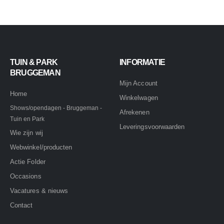
TUIN & PARK
INFORMATIE
BRUGGEMAN
Mijn Account
Home
Winkelwagen
Shows/opendagen - Bruggeman -
Afrekenen
Tuin en Park
Leveringsvoorwaarden
Wie zijn wij
Webwinkel/producten
Actie Folder
Occasions
Vacatures & nieuws
Contact