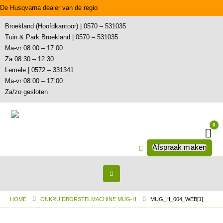
De Husqvarna dealer van de regio
Broekland (Hoofdkantoor) | 0570 – 531035
Tuin & Park Broekland | 0570 – 531035
Ma-vr 08:00 – 17:00
Za 08:30 – 12:30
Lemele | 0572 – 331341
Ma-vr 08:00 – 17:00
Za/zo gesloten
0
Wi
Afspraak maken
HOME
ONKRUIDBORSTELMACHINE MUG-H
MUG_H_004_WEB[1]