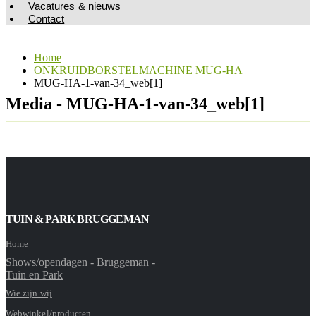
Vacatures & nieuws
Contact
Home
ONKRUIDBORSTELMACHINE MUG-HA
MUG-HA-1-van-34_web[1]
Media - MUG-HA-1-van-34_web[1]
TUIN & PARK BRUGGEMAN
Home
Shows/opendagen - Bruggeman -
Tuin en Park
Wie zijn wij
Webwinkel/producten