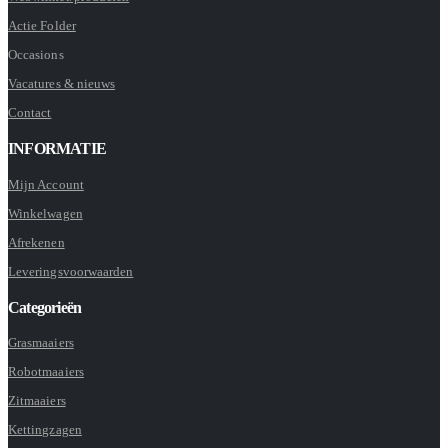
Actie Folder
Occasions
Vacatures & nieuws
Contact
INFORMATIE
Mijn Account
Winkelwagen
Afrekenen
Leveringsvoorwaarden
Categorieën
Grasmaaiers
Robotmaaiers
Zitmaaiers
Kettingzagen