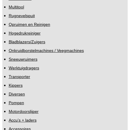
Multitool
Rugnevelspuit
Opruimen en Reinigen
Hogedrukreiniger
Bladblazers/Zuigers
Onkruidborstelmachines / Veegmachines
Sneeuwruimers
Werktuigdragers
Transporter
Kippers
Diversen
Pompen
Motordoorslijper
Accu’s + laders
Accessoires