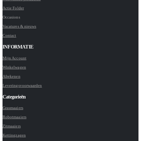
Actie Folder
Occasions
Vacatures & nieuws
Contact
INFORMATIE
Mijn Account
Winkelwagen
Afrekenen
Leveringsvoorwaarden
Categorieën
Grasmaaiers
Robotmaaiers
Zitmaaiers
Kettingzagen