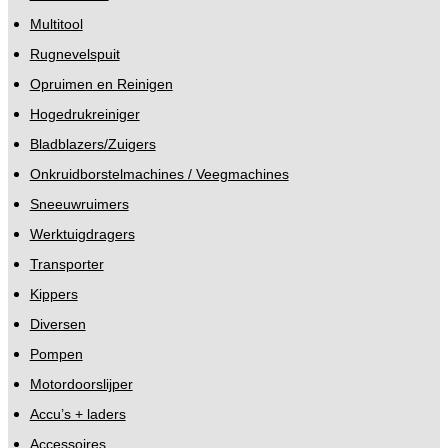
Multitool
Rugnevelspuit
Opruimen en Reinigen
Hogedrukreiniger
Bladblazers/Zuigers
Onkruidborstelmachines / Veegmachines
Sneeuwruimers
Werktuigdragers
Transporter
Kippers
Diversen
Pompen
Motordoorslijper
Accu’s + laders
Accessoires