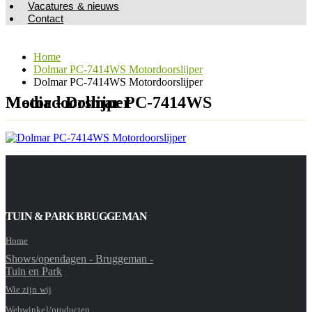
Vacatures & nieuws
Contact
Home
Dolmar PC-7414WS Motordoorslijper
Dolmar PC-7414WS Motordoorslijper
Media - Dolmar PC-7414WS Motordoorslijper
TUIN & PARK BRUGGEMAN
Home
Shows/opendagen - Bruggeman -
Tuin en Park
Wie zijn wij
Webwinkel/producten