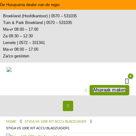
De Husqvarna dealer van de regio
Broekland (Hoofdkantoor) | 0570 – 531035
Tuin & Park Broekland | 0570 – 531035
Ma-vr 08:00 – 17:00
Za 08:30 – 12:30
Lemele | 0572 – 331341
Ma-vr 08:00 – 17:00
Za/zo gesloten
0
Wi
Afspraak maken
HOME
STIGA VS 100E KIT ACCU BLADZUIGER
STIGA VS 100E KIT ACCU BLADZUIGER1