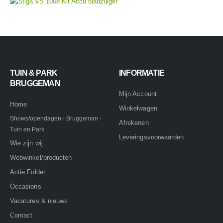
TUIN & PARK
INFORMATIE
BRUGGEMAN
Mijn Account
Home
Winkelwagen
Shows/opendagen - Bruggeman -
Afrekenen
Tuin en Park
Leveringsvoorwaarden
Wie zijn wij
Webwinkel/producten
Actie Folder
Occasions
Vacatures & nieuws
Contact