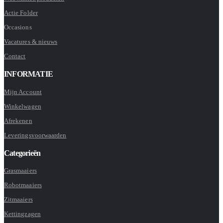
Actie Folder
Occasions
Vacatures & nieuws
Contact
INFORMATIE
Mijn Account
Winkelwagen
Afrekenen
Leveringsvoorwaarden
Categorieën
Grasmaaiers
Robotmaaiers
Zitmaaiers
Kettingzagen