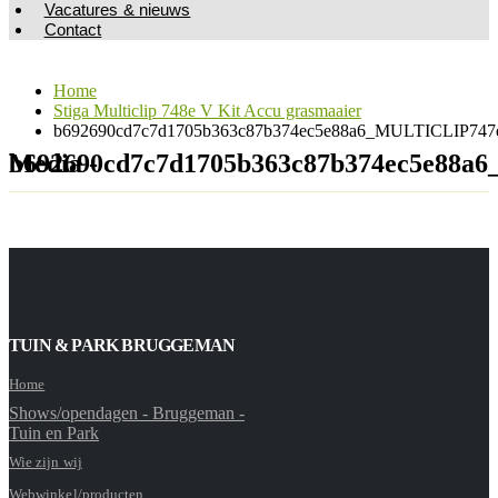
Vacatures & nieuws
Contact
Home
Stiga Multiclip 748e V Kit Accu grasmaaier
b692690cd7c7d1705b363c87b374ec5e88a6_MULTICLIP747e
Media - b692690cd7c7d1705b363c87b374ec5
TUIN & PARK BRUGGEMAN
Home
Shows/opendagen - Bruggeman -
Tuin en Park
Wie zijn wij
Webwinkel/producten