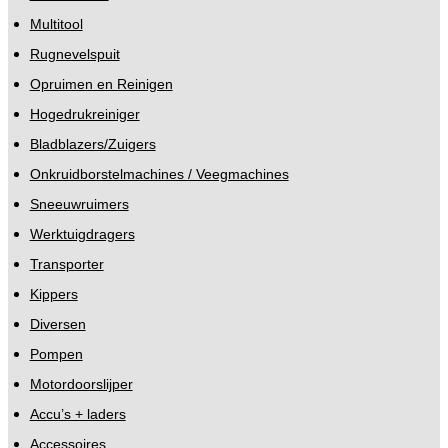
Multitool
Rugnevelspuit
Opruimen en Reinigen
Hogedrukreiniger
Bladblazers/Zuigers
Onkruidborstelmachines / Veegmachines
Sneeuwruimers
Werktuigdragers
Transporter
Kippers
Diversen
Pompen
Motordoorslijper
Accu’s + laders
Accessoires