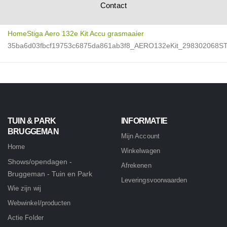
Contact
Home
Stiga Aero 132e Kit Accu grasmaaier
35ba6d03fbcf19753c6875da861ab3f8_AERO132eKit_298302068ST1
TUIN & PARK
INFORMATIE
BRUGGEMAN
Mijn Account
Home
Winkelwagen
Shows/opendagen -
Afrekenen
Bruggeman - Tuin en Park
Leveringsvoorwaarden
Wie zijn wij
Webwinkel/producten
Actie Folder