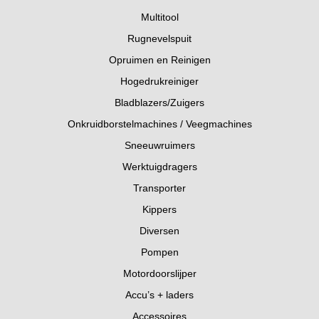
Multitool
Rugnevelspuit
Opruimen en Reinigen
Hogedrukreiniger
Bladblazers/Zuigers
Onkruidborstelmachines / Veegmachines
Sneeuwruimers
Werktuigdragers
Transporter
Kippers
Diversen
Pompen
Motordoorslijper
Accu’s + laders
Accessoires