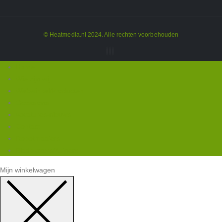
© Heatmedia.nl 2024. Alle rechten voorbehouden
Home
Wie zijn wij
Webwinkel/Producten
Occasions
vacatures-nieuws
Contact
Robotmaaiers
Bladblazers/Zuigers
Mijn winkelwagen