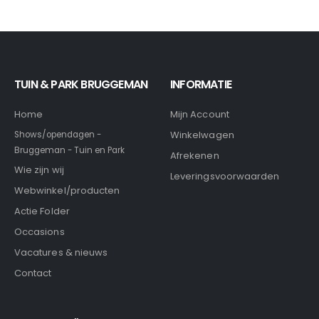
TUIN & PARK BRUGGEMAN
INFORMATIE
Home
Mijn Account
Winkelwagen
Shows/opendagen -
Bruggeman - Tuin en Park
Afrekenen
Wie zijn wij
Leveringsvoorwaarden
Webwinkel/producten
Actie Folder
Occasions
Vacatures & nieuws
Contact