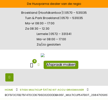
De Husqvarna dealer van de regio
Broekland (Hoofdkantoor) | 0570 – 531035
Tuin & Park Broekland | 0570 – 531035
Ma-vr 08:00 – 17:00
Za 08:30 – 12:30
Lemele | 0572 – 331341
Ma-vr 08:00 – 17:00
Za/zo gesloten
0
Winkelwagen
Afspraak maken
HOME
STIGA MULTICLIP 547AE KIT ACCU GRASMAAIER
BCF5F3CFB275F470CD6796D32D0DDBA95F_MULTICLIP547EKIT_298471058ST