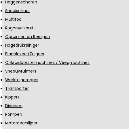
Heggenscharen
Snoeischaar
Multitool
Rugnevelspuit
Opruimen en Reinigen
Hogedrukreiniger
Bladblazers/Zuigers
Onkruidborstelmachines / Veegmachines
Sneeuwruimers
Werktuigdragers
Transporter
Kippers
Diversen
Pompen
Motordoorslijper