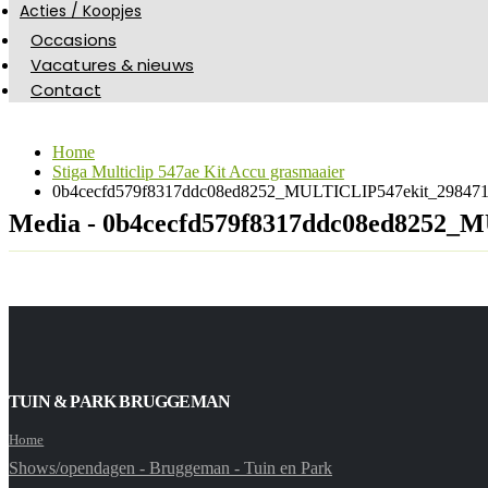
Acties / Koopjes
Occasions
Vacatures & nieuws
Contact
Home
Stiga Multiclip 547ae Kit Accu grasmaaier
0b4cecfd579f8317ddc08ed8252_MULTICLIP547ekit_298471
Media - 0b4cecfd579f8317ddc08ed8252_
TUIN & PARK BRUGGEMAN
Home
Shows/opendagen - Bruggeman - Tuin en Park