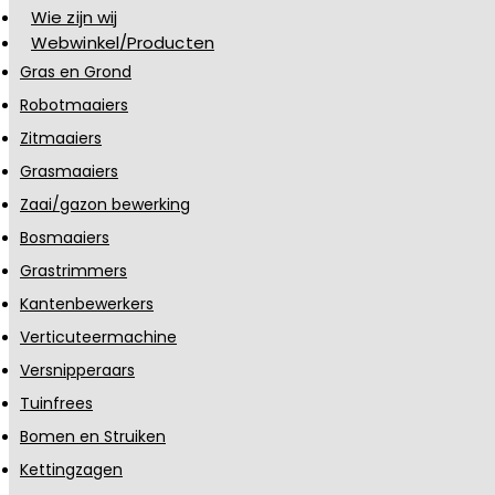
Wie zijn wij
Webwinkel/Producten
Gras en Grond
Robotmaaiers
Zitmaaiers
Grasmaaiers
Zaai/gazon bewerking
Bosmaaiers
Grastrimmers
Kantenbewerkers
Verticuteermachine
Versnipperaars
Tuinfrees
Bomen en Struiken
Kettingzagen