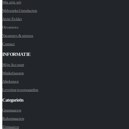
Wie zijn wij
Webwinkel/producten
Actie Folder
Occasions
Vacatures & nieuws
Contact
INFORMATIE
Mijn Account
Winkelwagen
Afrekenen
Leveringsvoorwaarden
Categorieën
Grasmaaiers
Robotmaaiers
Zitmaaiers