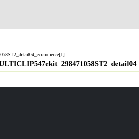
058ST2_detail04_ecommerce[1]
MULTICLIP547ekit_298471058ST2_detail04