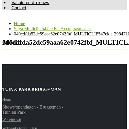
Vacatures & nieuws
Contact
Home
Stiga Multiclip 547ae Kit Accu grasmaaier
040cdfda52dc59aaa62e0742fbf_MULTICLIP547ekit_2984710
Media - 040cdfda52dc59aaa62e0742fbf_MULT
TUIN & PARK BRUGGEMAN
Home
Shows/opendagen - Bruggeman -
Tuin en Park
Wie zijn wij
Webwinkel/producten