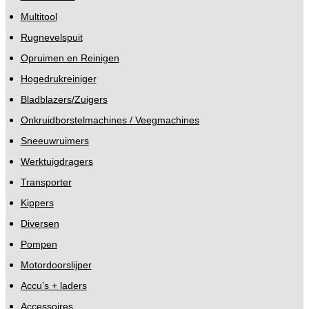
Multitool
Rugnevelspuit
Opruimen en Reinigen
Hogedrukreiniger
Bladblazers/Zuigers
Onkruidborstelmachines / Veegmachines
Sneeuwruimers
Werktuigdragers
Transporter
Kippers
Diversen
Pompen
Motordoorslijper
Accu’s + laders
Accessoires