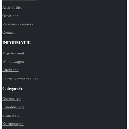
Actie Folder
Occasions
Vacatures & nieuws
Contact
INFORMATIE
Mijn Account
Winkelwagen
Afrekenen
Leveringsvoorwaarden
Categorieën
Grasmaaiers
Robotmaaiers
Zitmaaiers
Kettingzagen