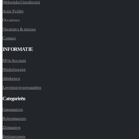
Webwinkel/producten
Actie Folder
Occasions
Vacatures & nieuws
Contact
INFORMATIE
Mijn Account
Winkelwagen
Afrekenen
Leveringsvoorwaarden
Categorieën
Grasmaaiers
Robotmaaiers
Zitmaaiers
Kettingzagen