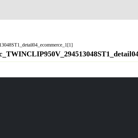
3048ST1_detail04_ecommerce_1[1]
e9c_TWINCLIP950V_294513048ST1_detail0