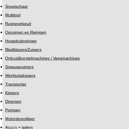
Snoeischaar
Multitool
Rugnevelspuit
Opruimen en Reinigen
Hogedrukreiniger
Bladblazers/Zuigers
Onkruidborstelmachines / Veegmachines
Sneeuwruimers
Werktuigdragers
Transporter
Kippers
Diversen
Pompen
Motordoorslijper
Accu’s + laders