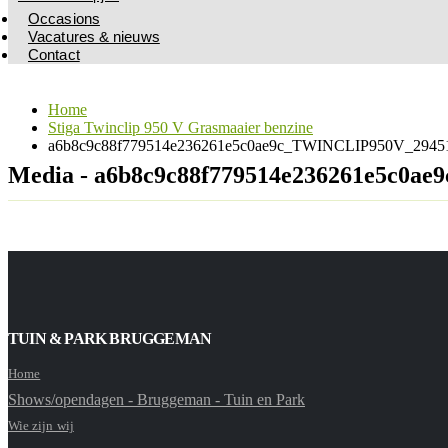
Occasions
Vacatures & nieuws
Contact
Home
Stiga Twinclip 950 V Grasmaaier benzine
a6b8c9c88f779514e236261e5c0ae9c_TWINCLIP950V_29451
Media - a6b8c9c88f779514e236261e5c0a
TUIN & PARK BRUGGEMAN
Home
Shows/opendagen - Bruggeman - Tuin en Park
Wie zijn wij