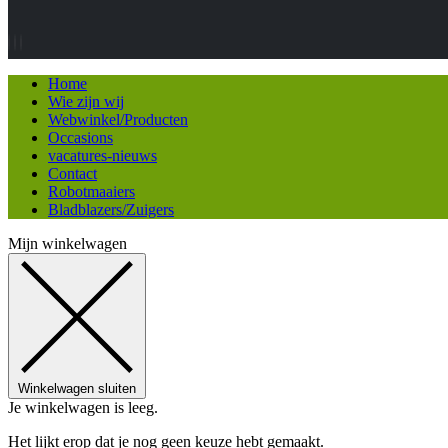
Home
Wie zijn wij
Webwinkel/Producten
Occasions
vacatures-nieuws
Contact
Robotmaaiers
Bladblazers/Zuigers
Mijn winkelwagen
Winkelwagen sluiten
Je winkelwagen is leeg.
Het lijkt erop dat je nog geen keuze hebt gemaakt.