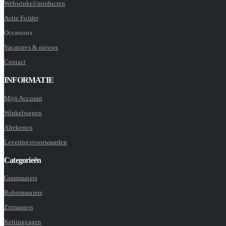
Webwinkel/producten
Actie Folder
Occasions
Vacatures & nieuws
Contact
INFORMATIE
Mijn Account
Winkelwagen
Afrekenen
Leveringsvoorwaarden
Categorieën
Grasmaaiers
Robotmaaiers
Zitmaaiers
Kettingzagen