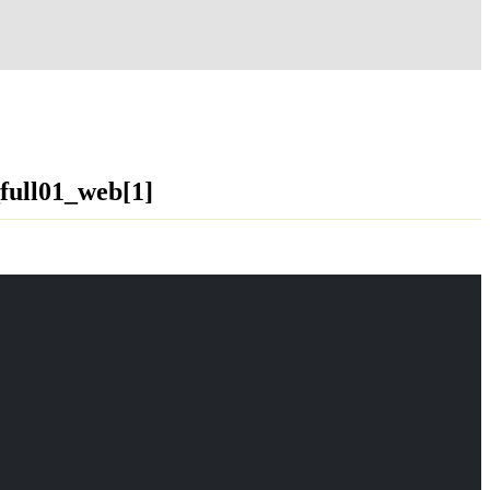
ull01_web[1]