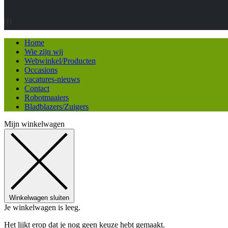
Home
Wie zijn wij
Webwinkel/Producten
Occasions
vacatures-nieuws
Contact
Robotmaaiers
Bladblazers/Zuigers
Mijn winkelwagen
Winkelwagen sluiten
Je winkelwagen is leeg.
Het lijkt erop dat je nog geen keuze hebt gemaakt.