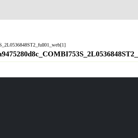
_2L0536848ST2_full01_web[1]
aa9475280d8c_COMBI753S_2L0536848ST2_f