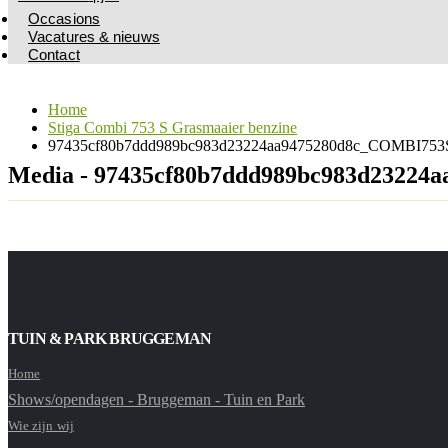
Occasions
Vacatures & nieuws
Contact
Home
Stiga Combi 753 S Grasmaaier benzine
97435cf80b7ddd989bc983d23224aa9475280d8c_COMBI753S
Media - 97435cf80b7ddd989bc983d23224
TUIN & PARK BRUGGEMAN
Home
Shows/opendagen - Bruggeman - Tuin en Park
Wie zijn wij