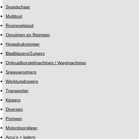
Snoeischaar
Multitool
Rugnevelspuit
Opruimen en Reinigen
Hogedrukreiniger
Bladblazers/Zuigers
Onkruidborstelmachines / Veegmachines
Sneeuwruimers
Werktuigdragers
Transporter
Kippers
Diversen
Pompen
Motordoorslijper
Accu’s + laders