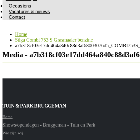
Occasions
Vacatures & nieuws
Contact
Home
Stiga Combi 753 S Grasmaaier benzine
a7b318cf03e17dd464a840c88d3af68003076d5_COMBI753S_
Media - a7b318cf03e17dd464a840c88d3a
TUIN & PARK BRUGGEMAN
Home
Shows/opendagen - Bruggeman - Tuin en Park
Wie zijn wij