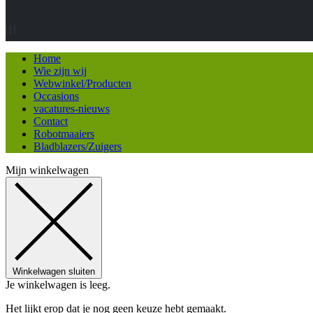
Home
Wie zijn wij
Webwinkel/Producten
Occasions
vacatures-nieuws
Contact
Robotmaaiers
Bladblazers/Zuigers
Mijn winkelwagen
Winkelwagen sluiten
Je winkelwagen is leeg.
Het lijkt erop dat je nog geen keuze hebt gemaakt.