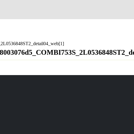
2L0536848ST2_detail04_web[1]
f68003076d5_COMBI753S_2L0536848ST2_de