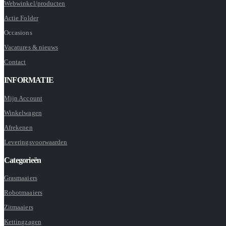
Webwinkel/producten
Actie Folder
Occasions
Vacatures & nieuws
Contact
INFORMATIE
Mijn Account
Winkelwagen
Afrekenen
Leveringsvoorwaarden
Categorieën
Grasmaaiers
Robotmaaiers
Zitmaaiers
Kettingzagen