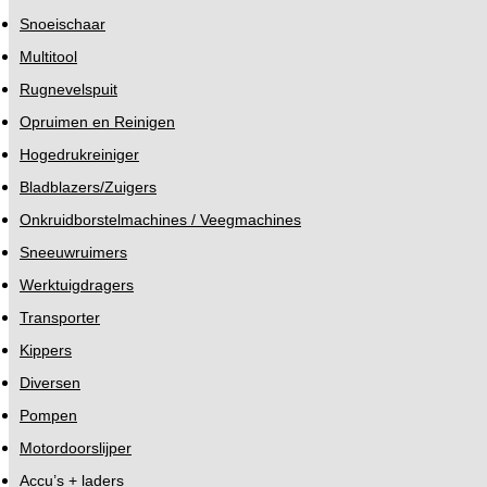
Snoeischaar
Multitool
Rugnevelspuit
Opruimen en Reinigen
Hogedrukreiniger
Bladblazers/Zuigers
Onkruidborstelmachines / Veegmachines
Sneeuwruimers
Werktuigdragers
Transporter
Kippers
Diversen
Pompen
Motordoorslijper
Accu’s + laders