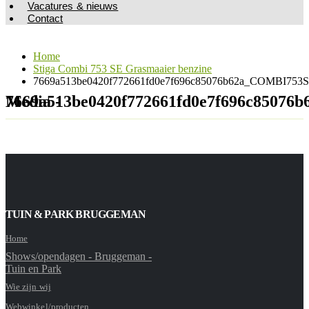
Vacatures & nieuws
Contact
Home
Stiga Combi 753 SE Grasmaaier benzine
7669a513be0420f772661fd0e7f696c85076b62a_COMBI753S
Media - 7669a513be0420f772661fd0e7f696c8
TUIN & PARK BRUGGEMAN
Home
Shows/opendagen - Bruggeman -
Tuin en Park
Wie zijn wij
Webwinkel/producten