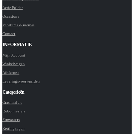
Actie Folder
Occasions
Vacatures & nieuws
Contact
INFORMATIE
Mijn Account
Winkelwagen
Afrekenen
Leveringsvoorwaarden
Categorieën
Grasmaaiers
Robotmaaiers
Zitmaaiers
Kettingzagen