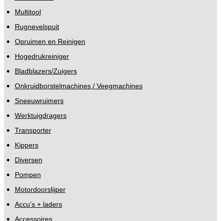
Multitool
Rugnevelspuit
Opruimen en Reinigen
Hogedrukreiniger
Bladblazers/Zuigers
Onkruidborstelmachines / Veegmachines
Sneeuwruimers
Werktuigdragers
Transporter
Kippers
Diversen
Pompen
Motordoorslijper
Accu’s + laders
Accessoires