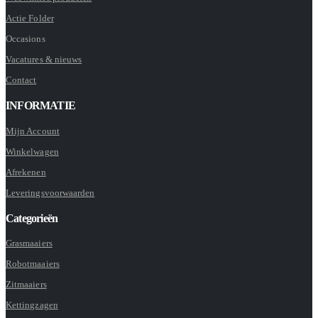
Actie Folder
Occasions
Vacatures & nieuws
Contact
INFORMATIE
Mijn Account
Winkelwagen
Afrekenen
Leveringsvoorwaarden
Categorieën
Grasmaaiers
Robotmaaiers
Zitmaaiers
Kettingzagen