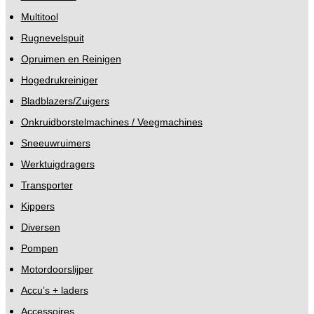
Multitool
Rugnevelspuit
Opruimen en Reinigen
Hogedrukreiniger
Bladblazers/Zuigers
Onkruidborstelmachines / Veegmachines
Sneeuwruimers
Werktuigdragers
Transporter
Kippers
Diversen
Pompen
Motordoorslijper
Accu’s + laders
Accessoires