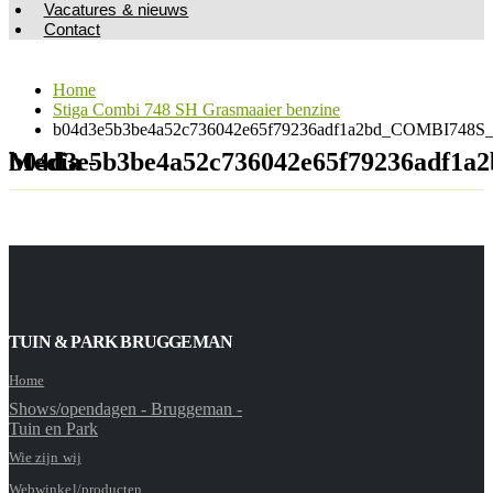
Vacatures & nieuws
Contact
Home
Stiga Combi 748 SH Grasmaaier benzine
b04d3e5b3be4a52c736042e65f79236adf1a2bd_COMBI748S_
Media - b04d3e5b3be4a52c736042e65f79236
TUIN & PARK BRUGGEMAN
Home
Shows/opendagen - Bruggeman -
Tuin en Park
Wie zijn wij
Webwinkel/producten