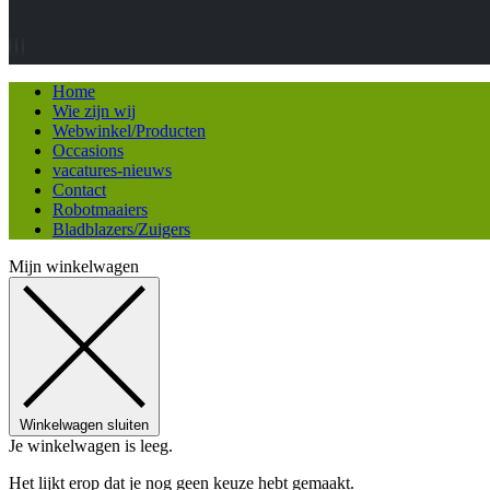
Home
Wie zijn wij
Webwinkel/Producten
Occasions
vacatures-nieuws
Contact
Robotmaaiers
Bladblazers/Zuigers
Mijn winkelwagen
Winkelwagen sluiten
Je winkelwagen is leeg.
Het lijkt erop dat je nog geen keuze hebt gemaakt.