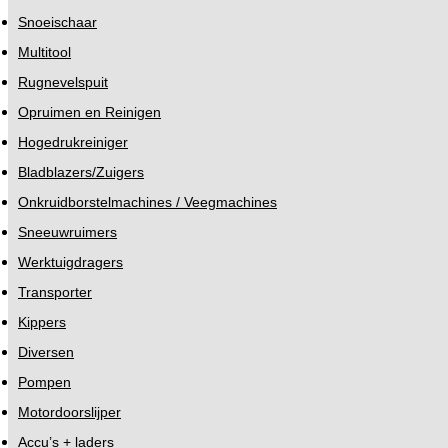
Snoeischaar
Multitool
Rugnevelspuit
Opruimen en Reinigen
Hogedrukreiniger
Bladblazers/Zuigers
Onkruidborstelmachines / Veegmachines
Sneeuwruimers
Werktuigdragers
Transporter
Kippers
Diversen
Pompen
Motordoorslijper
Accu’s + laders