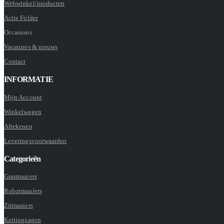
Webwinkel/producten
Actie Folder
Occasions
Vacatures & nieuws
Contact
INFORMATIE
Mijn Account
Winkelwagen
Afrekenen
Leveringsvoorwaarden
Categorieën
Grasmaaiers
Robotmaaiers
Zitmaaiers
Kettingzagen