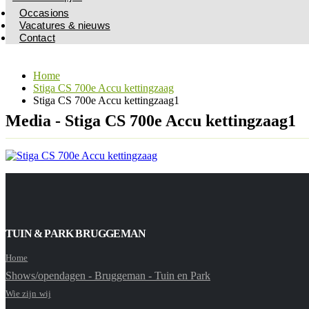
Occasions
Vacatures & nieuws
Contact
Home
Stiga CS 700e Accu kettingzaag
Stiga CS 700e Accu kettingzaag1
Media - Stiga CS 700e Accu kettingzaag1
TUIN & PARK BRUGGEMAN
Home
Shows/opendagen - Bruggeman - Tuin en Park
Wie zijn wij