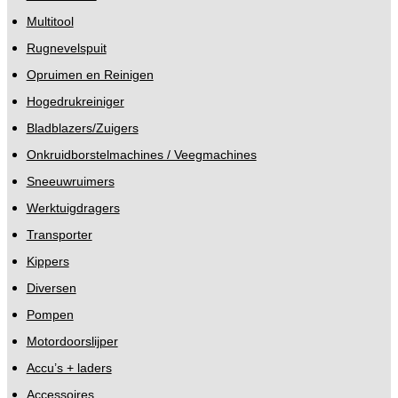
Multitool
Rugnevelspuit
Opruimen en Reinigen
Hogedrukreiniger
Bladblazers/Zuigers
Onkruidborstelmachines / Veegmachines
Sneeuwruimers
Werktuigdragers
Transporter
Kippers
Diversen
Pompen
Motordoorslijper
Accu’s + laders
Accessoires