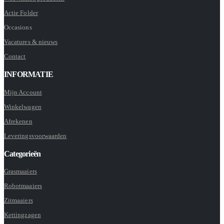
Actie Folder
Occasions
Vacatures & nieuws
Contact
INFORMATIE
Mijn Account
Winkelwagen
Afrekenen
Leveringsvoorwaarden
Categorieën
Grasmaaiers
Robotmaaiers
Zitmaaiers
Kettingzagen