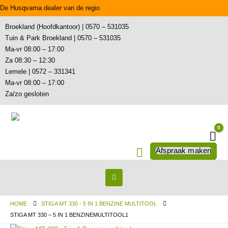
De Husqvarna dealer van de regio
Broekland (Hoofdkantoor) | 0570 – 531035
Tuin & Park Broekland | 0570 – 531035
Ma-vr 08:00 – 17:00
Za 08:30 – 12:30
Lemele | 0572 – 331341
Ma-vr 08:00 – 17:00
Za/zo gesloten
0
Wi
Afspraak maken
HOME
STIGA MT 330 - 5 IN 1 BENZINE MULTITOOL
STIGA MT 330 – 5 IN 1 BENZINEMULTITOOL1