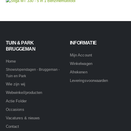
TUIN & PARK
INFORMATIE
BRUGGEMAN
Mijn Account
Home
Winkelwagen
Shows/opendagen - Bruggeman -
Afrekenen
Tuin en Park
Leveringsvoorwaarden
Wie zijn wij
Webwinkel/producten
Actie Folder
Occasions
Vacatures & nieuws
Contact