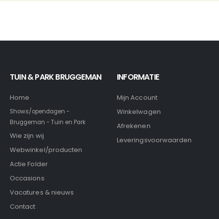
TUIN & PARK BRUGGEMAN
INFORMATIE
Home
Mijn Account
Winkelwagen
Shows/opendagen -
Bruggeman - Tuin en Park
Afrekenen
Wie zijn wij
Leveringsvoorwaarden
Webwinkel/producten
Actie Folder
Occasions
Vacatures & nieuws
Contact