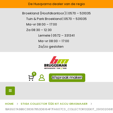
De Husqvarna dealer van de regio
Broekland (Hoofdkantoor) | 0570 – 531035
Tuin & Park Broekland | 0570 – 531035
Ma-vr 08:00 – 17:00
Za 08:30 – 12:30
Lemele | 0572 – 331341
Ma-vr 08:00 – 17:00
Za/zo gesloten
0
Winkelwagen
Afspraak maken
HOME
STIGA COLLECTOR 132E KIT ACCU GRASMAAIER
1BA5507A9B6C38367853D6164F7FA607C3_COLLECTOR132EKIT_291302068S