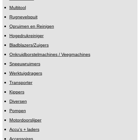
Multitool
Rugnevelspuit
Opruimen en Reinigen
Hogedrukreiniger
Bladblazers/Zuigers
Onkruidborstelmachines / Veegmachines
Sneeuwruimers
Werktuigdragers
Transporter
Kippers
Diversen
Pompen
Motordoorslijper
Accu’s + laders
Accessoires