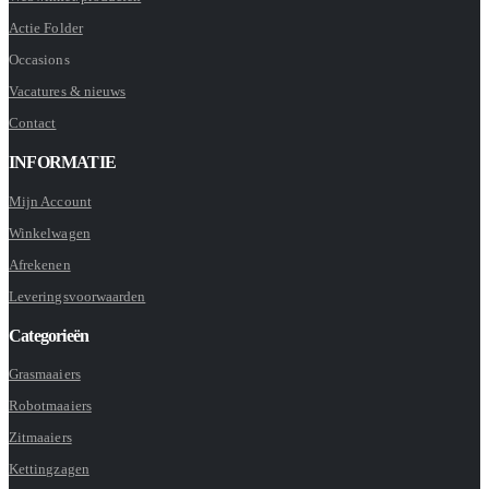
Actie Folder
Occasions
Vacatures & nieuws
Contact
INFORMATIE
Mijn Account
Winkelwagen
Afrekenen
Leveringsvoorwaarden
Categorieën
Grasmaaiers
Robotmaaiers
Zitmaaiers
Kettingzagen