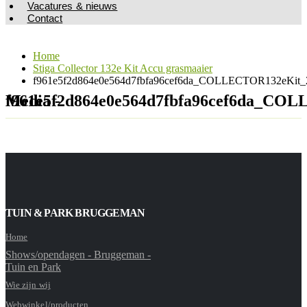
Vacatures & nieuws
Contact
Home
Stiga Collector 132e Kit Accu grasmaaier
f961e5f2d864e0e564d7fbfa96cef6da_COLLECTOR132eKit_2
Media - f961e5f2d864e0e564d7fbfa96cef6d
TUIN & PARK BRUGGEMAN
Home
Shows/opendagen - Bruggeman -
Tuin en Park
Wie zijn wij
Webwinkel/producten