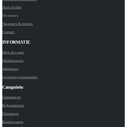
Actie Folder
Occasions
Vacatures & nieuws
Contact
INFORMATIE
Mijn Account
Winkelwagen
Afrekenen
Leveringsvoorwaarden
Categorieën
Grasmaaiers
Robotmaaiers
Zitmaaiers
Kettingzagen