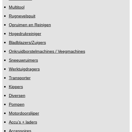
Multitool
Rugnevelspuit
Opruimen en Reinigen
Hogedrukreiniger
Bladblazers/Zuigers
Onkruidborstelmachines / Veegmachines
Sneeuwruimers
Werktuigdragers
Transporter
Kippers
Diversen
Pompen
Motordoorslijper
Accu’s + laders
Accessoires