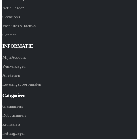
Actie Folder
Occasions
Vacatures & nieuws
Contact
INFORMATIE
Mijn Account
Winkelwagen
Afrekenen
Leveringsvoorwaarden
Categorieën
Grasmaaiers
Robotmaaiers
Zitmaaiers
Kettingzagen