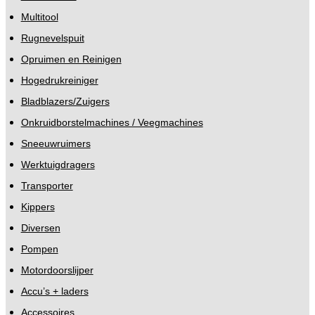
Multitool
Rugnevelspuit
Opruimen en Reinigen
Hogedrukreiniger
Bladblazers/Zuigers
Onkruidborstelmachines / Veegmachines
Sneeuwruimers
Werktuigdragers
Transporter
Kippers
Diversen
Pompen
Motordoorslijper
Accu’s + laders
Accessoires