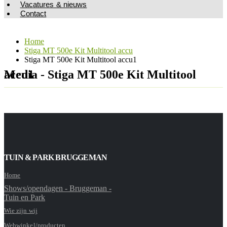
Vacatures & nieuws
Contact
Home
Stiga MT 500e Kit Multitool accu
Stiga MT 500e Kit Multitool accu1
Media - Stiga MT 500e Kit Multitool accu1
TUIN & PARK BRUGGEMAN
Home
Shows/opendagen - Bruggeman -
Tuin en Park
Wie zijn wij
Webwinkel/producten