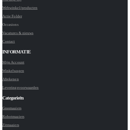
Webwinkel/producten
Actie Folder
Occasions
Vacatures & nieuws
Contact
INFORMATIE
Mijn Account
Winkelwagen
Afrekenen
Leveringsvoorwaarden
Categorieën
Grasmaaiers
Robotmaaiers
Zitmaaiers