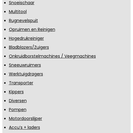
Snoeischaar
Multitool
Rugnevelspuit
Opruimen en Reinigen
Hogedrukreiniger
Bladblazers/Zuigers
Onkruidborstelmachines / Veegmachines
Sneeuwruimers
Werktuigdragers
Transporter
Kippers
Diversen
Pompen
Motordoorslijper
Accu’s + laders