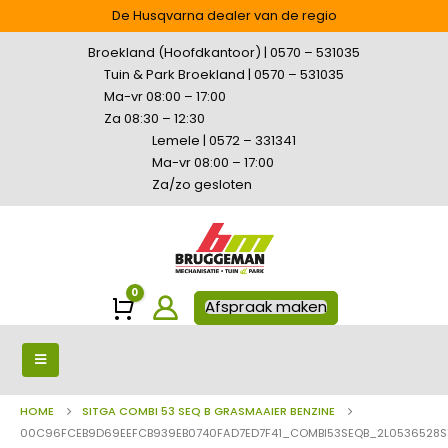
De Husqvarna dealer van de regio
Broekland (Hoofdkantoor) | 0570 – 531035
Tuin & Park Broekland | 0570 – 531035
Ma-vr 08:00 – 17:00
Za 08:30 – 12:30
Lemele | 0572 – 331341
Ma-vr 08:00 – 17:00
Za/zo gesloten
0
Winkelwagen
Afspraak maken
HOME
SITGA COMBI 53 SEQ B GRASMAAIER BENZINE
00C96FCEB9D69EEFCB939EB0740FAD7ED7F41_COMBI53SEQB_2L0536528ST