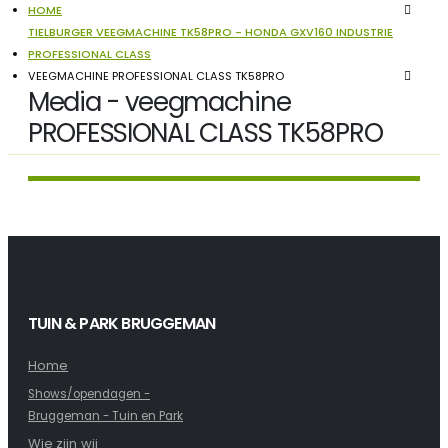
HOME
TIELBURGER VEEGMACHINE TK58PRO - HONDA GXV160 INDUSTRIE
PROFESSIONAL CLASS
VEEGMACHINE PROFESSIONAL CLASS TK58PRO
Media - veegmachine
PROFESSIONAL CLASS TK58PRO
TUIN & PARK BRUGGEMAN
Home
Shows/opendagen -
Bruggeman - Tuin en Park
Wie zijn wij