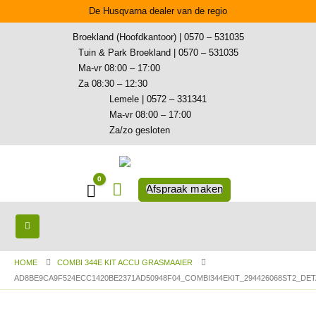
De Husqvarna dealer van de regio
Broekland (Hoofdkantoor) | 0570 – 531035
Tuin & Park Broekland | 0570 – 531035
Ma-vr 08:00 – 17:00
Za 08:30 – 12:30
Lemele | 0572 – 331341
Ma-vr 08:00 – 17:00
Za/zo gesloten
0
Winkelwagen
Afspraak maken
HOME
COMBI 344E KIT ACCU GRASMAAIER
AD8BE9CA9F524ECC1420BE2371AD50948F04_COMBI344EKIT_294426068ST2_DETA