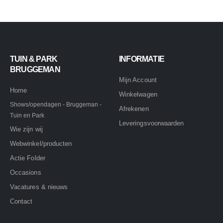
TUIN & PARK
INFORMATIE
BRUGGEMAN
Mijn Account
Home
Winkelwagen
Shows/opendagen - Bruggeman -
Afrekenen
Tuin en Park
Leveringsvoorwaarden
Wie zijn wij
Webwinkel/producten
Actie Folder
Occasions
Vacatures & nieuws
Contact