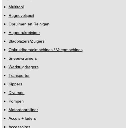
Multitool
Rugnevelspuit
Opruimen en Reinigen
Hogedrukreiniger
Bladblazers/Zuigers
Onkruidborstelmachines / Veegmachines
Sneeuwruimers
Werktuigdragers
Transporter
Kippers
Diversen
Pompen
Motordoorslijper
Accu’s + laders
Accessoires