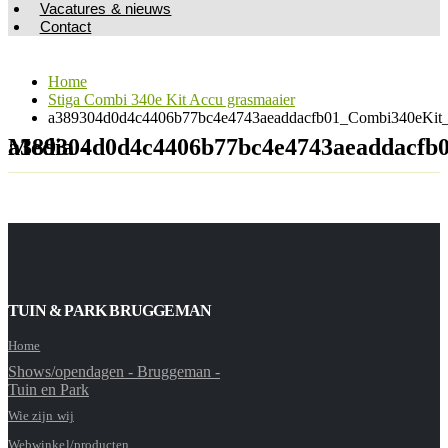
Vacatures & nieuws
Contact
Home
Stiga Combi 340e Kit Accu grasmaaier
a389304d0d4c4406b77bc4e4743aeaddacfb01_Combi340eKit_
Media - a389304d0d4c4406b77bc4e4743aeadd
TUIN & PARK BRUGGEMAN
Home
Shows/opendagen - Bruggeman -
Tuin en Park
Wie zijn wij
Webwinkel/producten