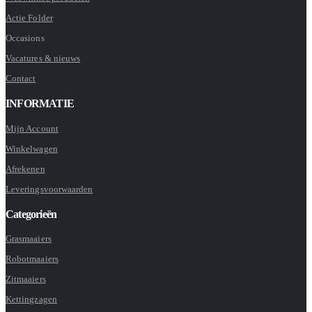
Actie Folder
Occasions
Vacatures & nieuws
Contact
INFORMATIE
Mijn Account
Winkelwagen
Afrekenen
Leveringsvoorwaarden
Categorieën
Grasmaaiers
Robotmaaiers
Zitmaaiers
Kettingzagen