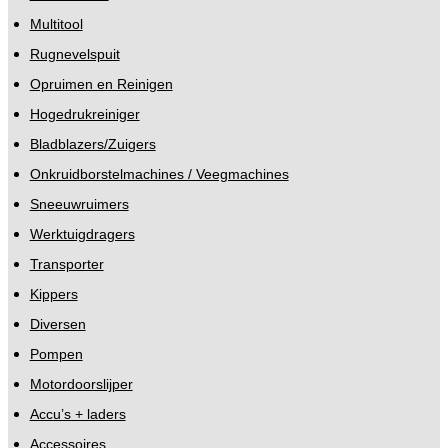
Multitool
Rugnevelspuit
Opruimen en Reinigen
Hogedrukreiniger
Bladblazers/Zuigers
Onkruidborstelmachines / Veegmachines
Sneeuwruimers
Werktuigdragers
Transporter
Kippers
Diversen
Pompen
Motordoorslijper
Accu’s + laders
Accessoires