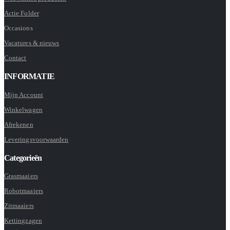
Actie Folder
Occasions
Vacatures & nieuws
Contact
INFORMATIE
Mijn Account
Winkelwagen
Afrekenen
Leveringsvoorwaarden
Categorieën
Grasmaaiers
Robotmaaiers
Zitmaaiers
Kettingzagen