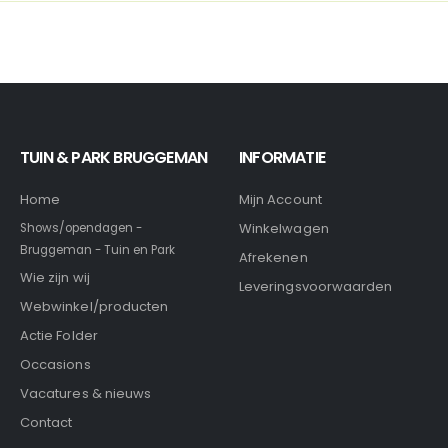
TUIN & PARK BRUGGEMAN
INFORMATIE
Home
Mijn Account
Winkelwagen
Shows/opendagen -
Bruggeman - Tuin en Park
Afrekenen
Wie zijn wij
Leveringsvoorwaarden
Webwinkel/producten
Actie Folder
Occasions
Vacatures & nieuws
Contact