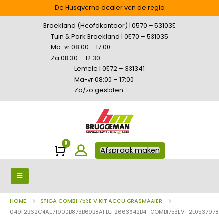
De Husqvarna dealer van de regio
Broekland (Hoofdkantoor) | 0570 – 531035
Tuin & Park Broekland | 0570 – 531035
Ma-vr 08:00 – 17:00
Za 08:30 – 12:30
Lemele | 0572 – 331341
Ma-vr 08:00 – 17:00
Za/zo gesloten
0
Winkelwagen
Afspraak maken
HOME
STIGA COMBI 753E V KIT ACCU GRASMAAIER
049F2B62C4AE71900B873B69B8AFBEF2663642B4_COMBI753EV_2L0537978S