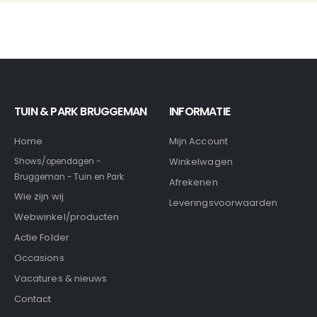
TUIN & PARK BRUGGEMAN
INFORMATIE
Home
Mijn Account
Winkelwagen
Shows/opendagen -
Bruggeman - Tuin en Park
Afrekenen
Wie zijn wij
Leveringsvoorwaarden
Webwinkel/producten
Actie Folder
Occasions
Vacatures & nieuws
Contact