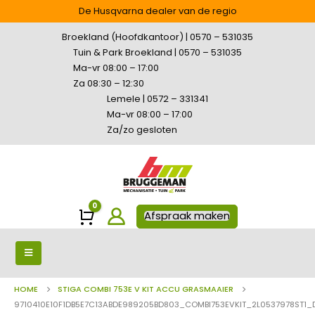
De Husqvarna dealer van de regio
Broekland (Hoofdkantoor) | 0570 – 531035
Tuin & Park Broekland | 0570 – 531035
Ma-vr 08:00 – 17:00
Za 08:30 – 12:30
Lemele | 0572 – 331341
Ma-vr 08:00 – 17:00
Za/zo gesloten
0
Winkelwagen
Afspraak maken
HOME
STIGA COMBI 753E V KIT ACCU GRASMAAIER
9710410E10F1DB5E7C13ABDE989205BD803_COMBI753EVKIT_2L0537978ST1_D