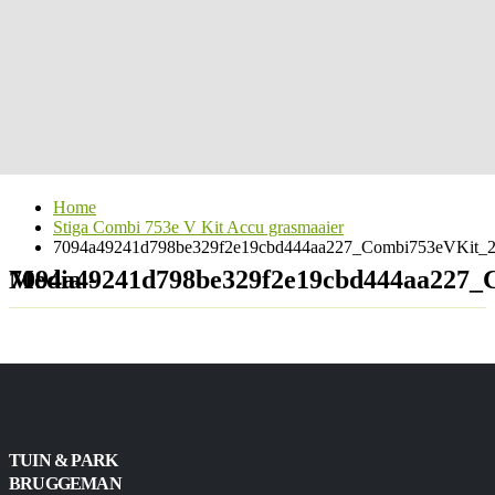
Home
Stiga Combi 753e V Kit Accu grasmaaier
7094a49241d798be329f2e19cbd444aa227_Combi753eVKit_2
Media - 7094a49241d798be329f2e19cbd444aa
TUIN & PARK
BRUGGEMAN