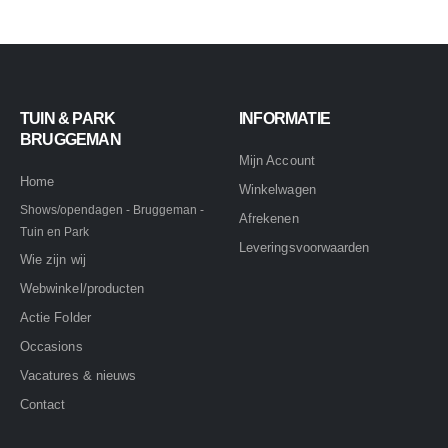
TUIN & PARK
INFORMATIE
BRUGGEMAN
Mijn Account
Home
Winkelwagen
Shows/opendagen - Bruggeman -
Afrekenen
Tuin en Park
Leveringsvoorwaarden
Wie zijn wij
Webwinkel/producten
Actie Folder
Occasions
Vacatures & nieuws
Contact