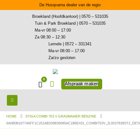
De Husqvarna dealer van de regio
Broekland (Hoofdkantoor) | 0570 – 531035
Tuin & Park Broekland | 0570 – 531035
Ma-vr 08:00 – 17:00
Za 08:30 – 12:30
Lemele | 0572 – 331341
Ma-vr 08:00 – 17:00
Za/zo gesloten
0
Winkelwagen
Afspraak maken
HOME
STIGA COMBI 753 V GRASMAAIER BENZINE
6A0B0B1677A6FF1C251AB339B39085AC1B6E431_COMBI753V_2L0537838ST2_DETA