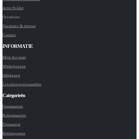
Actie Folder
Occasions
Vacatures & nieuws
Contact
INFORMATIE
Mijn Account
Winkelwagen
Afrekenen
Leveringsvoorwaarden
Categorieën
Grasmaaiers
Robotmaaiers
Zitmaaiers
Kettingzagen