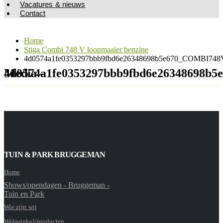
Vacatures & nieuws
Contact
Home
Stiga Combi 748 V loopmaaier benzine
4d0574a1fe0353297bbb9fbd6e26348698b5e670_COMBI748V
Media - 4d0574a1fe0353297bbb9fbd6e26348
TUIN & PARK BRUGGEMAN
Home
Shows/opendagen - Bruggeman -
Tuin en Park
Wie zijn wij
Webwinkel/producten