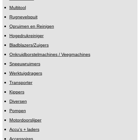
Multitool
Rugnevelspuit
Opruimen en Reinigen
Hogedrukreiniger
Bladblazers/Zuigers
Onkruidborstelmachines / Veegmachines
Sneeuwruimers
Werktuigdragers
Transporter
Kippers
Diversen
Pompen
Motordoorslijper
Accu’s + laders
Accessoires