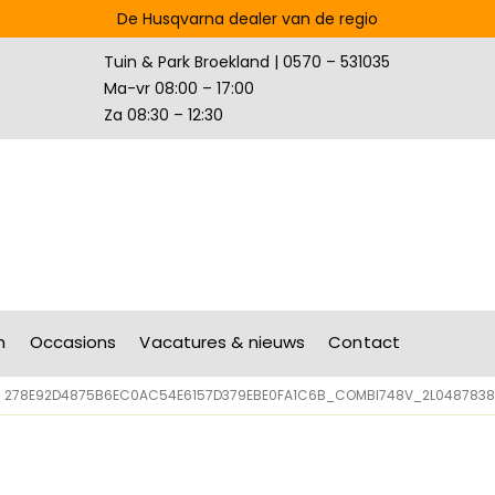
De Husqvarna dealer van de regio
Tuin & Park Broekland | 0570 – 531035
Ma-vr 08:00 – 17:00
Za 08:30 – 12:30
n
Occasions
Vacatures & nieuws
Contact
278E92D4875B6EC0AC54E6157D379EBE0FA1C6B_COMBI748V_2L0487838S