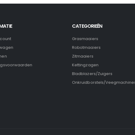
MATIE
CATEGORIEËN
ccount
Grasmaaiers
lwagen
Robotmaaiers
nen
Zitmaaiers
ngsvoorwaarden
Kettingzagen
Bladblazers/Zuigers
Onkruidborstels/Veegmachine