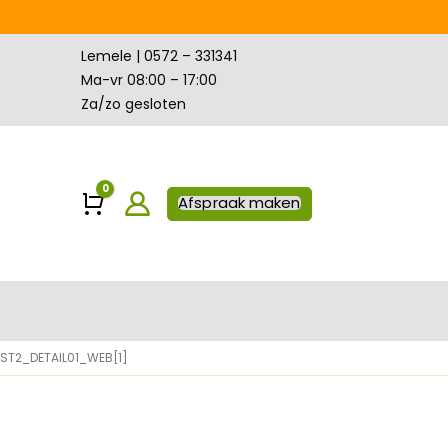
Lemele | 0572 – 331341
Ma-vr 08:00 – 17:00
Za/zo gesloten
0
Winkelwagen
Afspraak maken
T2_DETAIL01_WEB[1]