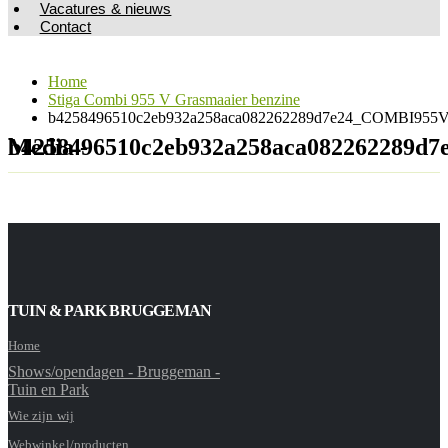
Vacatures & nieuws
Contact
Home
Stiga Combi 955 V Grasmaaier benzine
b4258496510c2eb932a258aca082262289d7e24_COMBI955V_
Media - b4258496510c2eb932a258aca082262
TUIN & PARK BRUGGEMAN
Home
Shows/opendagen - Bruggeman -
Tuin en Park
Wie zijn wij
Webwinkel/producten