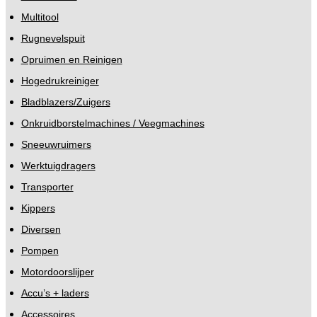
Multitool
Rugnevelspuit
Opruimen en Reinigen
Hogedrukreiniger
Bladblazers/Zuigers
Onkruidborstelmachines / Veegmachines
Sneeuwruimers
Werktuigdragers
Transporter
Kippers
Diversen
Pompen
Motordoorslijper
Accu’s + laders
Accessoires