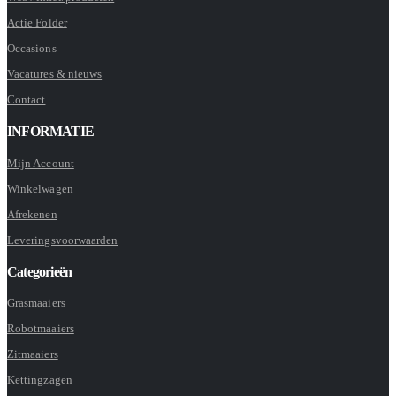
Actie Folder
Occasions
Vacatures & nieuws
Contact
INFORMATIE
Mijn Account
Winkelwagen
Afrekenen
Leveringsvoorwaarden
Categorieën
Grasmaaiers
Robotmaaiers
Zitmaaiers
Kettingzagen