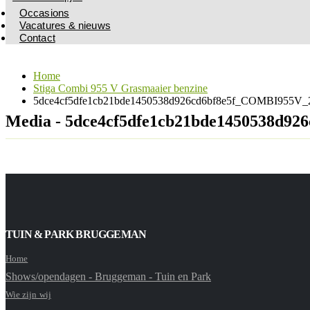
Occasions
Vacatures & nieuws
Contact
Home
Stiga Combi 955 V Grasmaaier benzine
5dce4cf5dfe1cb21bde1450538d926cd6bf8e5f_COMBI955V_2
Media - 5dce4cf5dfe1cb21bde1450538d9
TUIN & PARK BRUGGEMAN
Home
Shows/opendagen - Bruggeman - Tuin en Park
Wie zijn wij