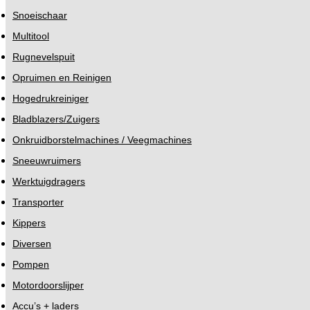
Snoeischaar
Multitool
Rugnevelspuit
Opruimen en Reinigen
Hogedrukreiniger
Bladblazers/Zuigers
Onkruidborstelmachines / Veegmachines
Sneeuwruimers
Werktuigdragers
Transporter
Kippers
Diversen
Pompen
Motordoorslijper
Accu’s + laders