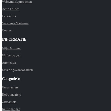
Webwinkel/producten
Actie Folder
Occasions
Vacatures & nieuws
Contact
INFORMATIE
Mijn Account
Winkelwagen
Afrekenen
Leveringsvoorwaarden
Categorieën
Grasmaaiers
Robotmaaiers
Zitmaaiers
Kettingzagen