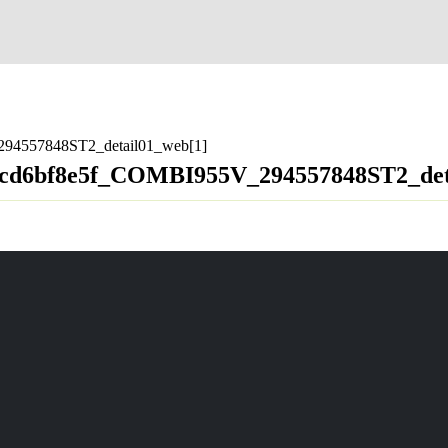
94557848ST2_detail01_web[1]
26cd6bf8e5f_COMBI955V_294557848ST2_det