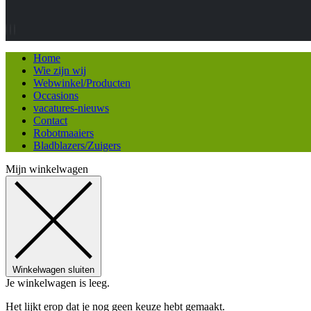
Home
Wie zijn wij
Webwinkel/Producten
Occasions
vacatures-nieuws
Contact
Robotmaaiers
Bladblazers/Zuigers
Mijn winkelwagen
Winkelwagen sluiten
Je winkelwagen is leeg.
Het lijkt erop dat je nog geen keuze hebt gemaakt.