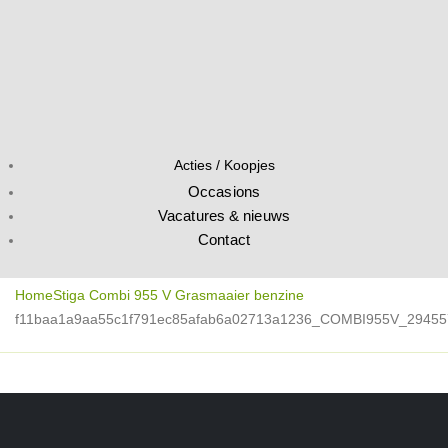
Acties / Koopjes
Occasions
Vacatures & nieuws
Contact
Home
Stiga Combi 955 V Grasmaaier benzine
f11baa1a9aa55c1f791ec85afab6a02713a1236_COMBI955V_294557