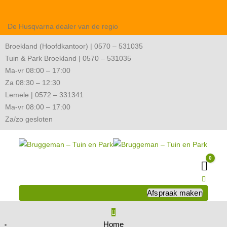
De Husqvarna dealer van de regio
Broekland (Hoofdkantoor) | 0570 – 531035
Tuin & Park Broekland | 0570 – 531035
Ma-vr 08:00 – 17:00
Za 08:30 – 12:30
Lemele | 0572 – 331341
Ma-vr 08:00 – 17:00
Za/zo gesloten
0
Wink
Afspraak maken
Home