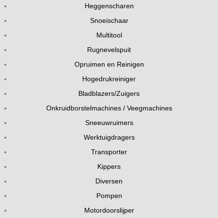
Heggenscharen
Snoeischaar
Multitool
Rugnevelspuit
Opruimen en Reinigen
Hogedrukreiniger
Bladblazers/Zuigers
Onkruidborstelmachines / Veegmachines
Sneeuwruimers
Werktuigdragers
Transporter
Kippers
Diversen
Pompen
Motordoorslijper