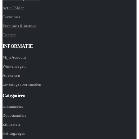
Actie Folder
Occasions
Vacatures & nieuws
Contact
INFORMATIE
Mijn Account
Winkelwagen
Afrekenen
Leveringsvoorwaarden
Categorieën
Grasmaaiers
Robotmaaiers
Zitmaaiers
Kettingzagen