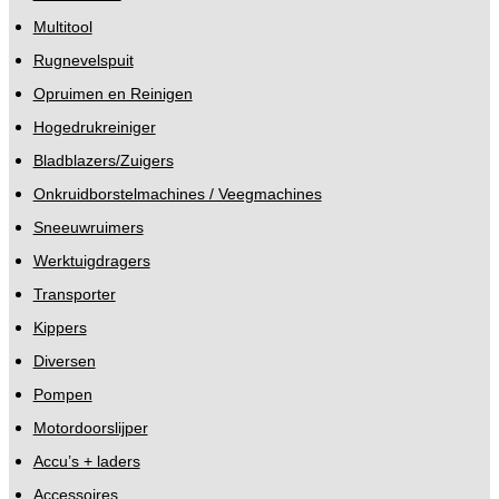
Multitool
Rugnevelspuit
Opruimen en Reinigen
Hogedrukreiniger
Bladblazers/Zuigers
Onkruidborstelmachines / Veegmachines
Sneeuwruimers
Werktuigdragers
Transporter
Kippers
Diversen
Pompen
Motordoorslijper
Accu’s + laders
Accessoires