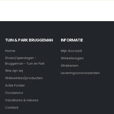
TUIN & PARK BRUGGEMAN
INFORMATIE
Home
Mijn Account
Winkelwagen
Shows/opendagen -
Bruggeman - Tuin en Park
Afrekenen
Wie zijn wij
Leveringsvoorwaarden
Webwinkel/producten
Actie Folder
Occasions
Vacatures & nieuws
Contact