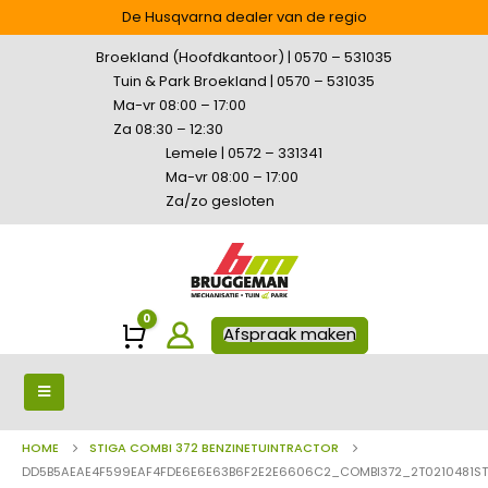
De Husqvarna dealer van de regio
Broekland (Hoofdkantoor) | 0570 – 531035
Tuin & Park Broekland | 0570 – 531035
Ma-vr 08:00 – 17:00
Za 08:30 – 12:30
Lemele | 0572 – 331341
Ma-vr 08:00 – 17:00
Za/zo gesloten
0
Winkelwagen
Afspraak maken
HOME
STIGA COMBI 372 BENZINETUINTRACTOR
DD5B5AEAE4F599EAF4FDE6E6E63B6F2E2E6606C2_COMBI372_2T0210481ST2