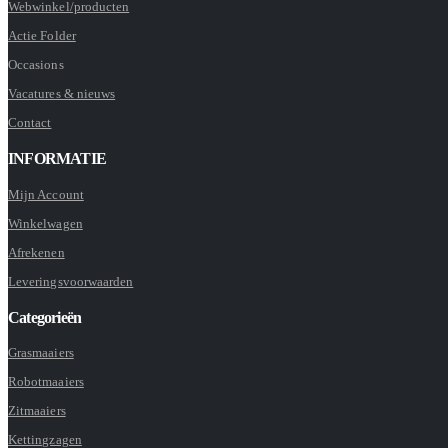
Webwinkel/producten
Actie Folder
Occasions
Vacatures & nieuws
Contact
INFORMATIE
Mijn Account
Winkelwagen
Afrekenen
Leveringsvoorwaarden
Categorieën
Grasmaaiers
Robotmaaiers
Zitmaaiers
Kettingzagen