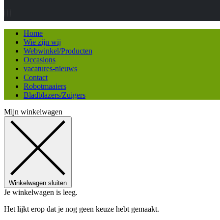
Home
Wie zijn wij
Webwinkel/Producten
Occasions
vacatures-nieuws
Contact
Robotmaaiers
Bladblazers/Zuigers
Mijn winkelwagen
Winkelwagen sluiten
Je winkelwagen is leeg.
Het lijkt erop dat je nog geen keuze hebt gemaakt.