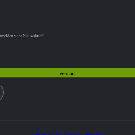
anmelden voor Nieuwsbrief:
© Heatmedia.nl 2024. Alle rechten voorbehouden