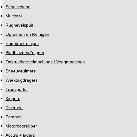
Snoeischaar
Multitool
Rugnevelspuit
Opruimen en Reinigen
Hogedrukreiniger
Bladblazers/Zuigers
Onkruidborstelmachines / Veegmachines
Sneeuwruimers
Werktuigdragers
Transporter
Kippers
Diversen
Pompen
Motordoorslijper
Accu’s + laders