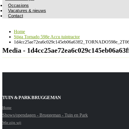
Occasions
Vacatures & nieuws
Contact
Home
Stiga Tornado 598e Accu tuintractor
1d4cc25ae72ea6c029c145eb06a63ff2_TORNADO598e_2T066
Media - 1d4cc25ae72ea6c029c145eb06a6
TUIN & PARK BRUGGEMAN
Home
Shows/opendagen - Bruggeman - Tuin en Park
Wie zijn wij