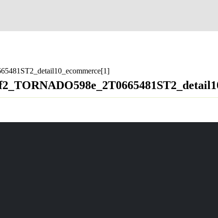
5481ST2_detail10_ecommerce[1]
3ff2_TORNADO598e_2T0665481ST2_detail1