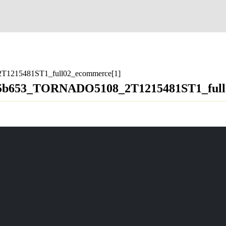
1215481ST1_full02_ecommerce[1]
305b653_TORNADO5108_2T1215481ST1_full