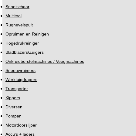
Snoeischaar
Multitool
Rugnevelspuit
Opruimen en Reinigen
Hogedrukreiniger
Bladblazers/Zuigers
Onkruidborstelmachines / Veegmachines
Sneeuwruimers
Werktuigdragers
Transporter
Kippers
Diversen
Pompen
Motordoorslijper
Accu’s + laders