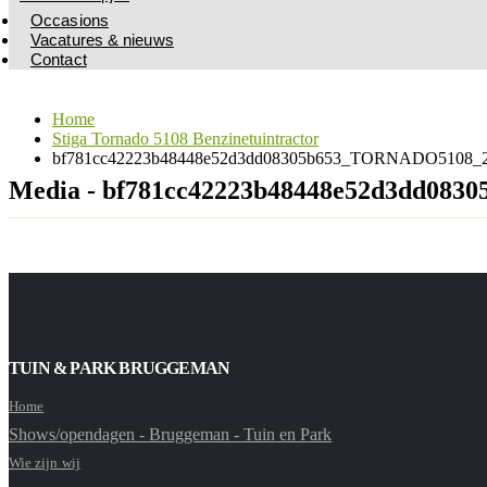
Occasions
Vacatures & nieuws
Contact
Home
Stiga Tornado 5108 Benzinetuintractor
bf781cc42223b48448e52d3dd08305b653_TORNADO5108_2T
Media - bf781cc42223b48448e52d3dd08
TUIN & PARK BRUGGEMAN
Home
Shows/opendagen - Bruggeman - Tuin en Park
Wie zijn wij