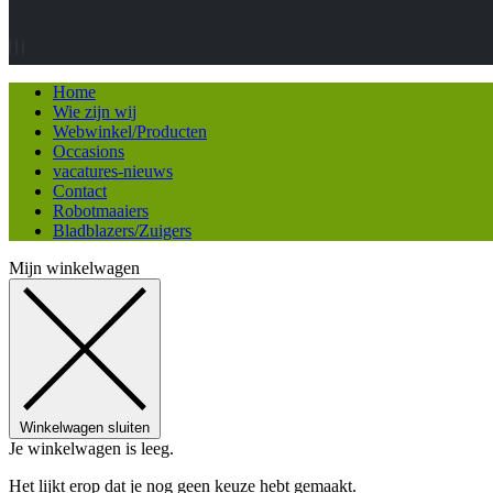
Home
Wie zijn wij
Webwinkel/Producten
Occasions
vacatures-nieuws
Contact
Robotmaaiers
Bladblazers/Zuigers
Mijn winkelwagen
Winkelwagen sluiten
Je winkelwagen is leeg.
Het lijkt erop dat je nog geen keuze hebt gemaakt.