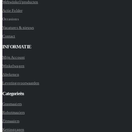
Webwinkel/producten
Actie Folder
Occasions
Vacatures & nieuws
Contact
INFORMATIE
Mijn Account
Winkelwagen
Afrekenen
Leveringsvoorwaarden
Categorieën
Grasmaaiers
Robotmaaiers
Zitmaaiers
Kettingzagen