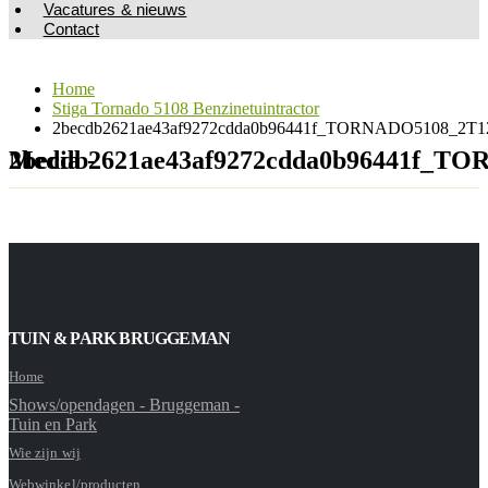
Vacatures & nieuws
Contact
Home
Stiga Tornado 5108 Benzinetuintractor
2becdb2621ae43af9272cdda0b96441f_TORNADO5108_2T121
Media - 2becdb2621ae43af9272cdda0b96441
TUIN & PARK BRUGGEMAN
Home
Shows/opendagen - Bruggeman -
Tuin en Park
Wie zijn wij
Webwinkel/producten