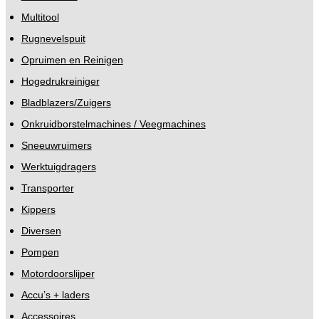
Multitool
Rugnevelspuit
Opruimen en Reinigen
Hogedrukreiniger
Bladblazers/Zuigers
Onkruidborstelmachines / Veegmachines
Sneeuwruimers
Werktuigdragers
Transporter
Kippers
Diversen
Pompen
Motordoorslijper
Accu’s + laders
Accessoires