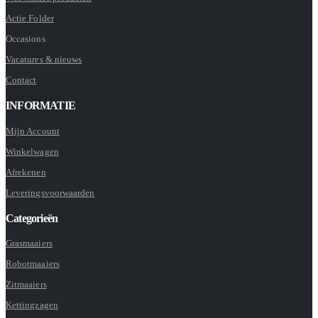
Actie Folder
Occasions
Vacatures & nieuws
Contact
INFORMATIE
Mijn Account
Winkelwagen
Afrekenen
Leveringsvoorwaarden
Categorieën
Grasmaaiers
Robotmaaiers
Zitmaaiers
Kettingzagen