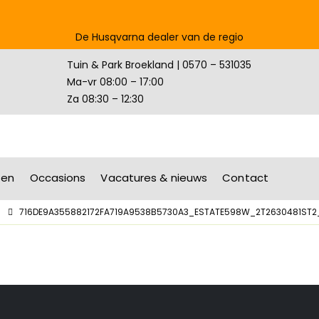
De Husqvarna dealer van de regio
Tuin & Park Broekland | 0570 – 531035
Ma-vr 08:00 – 17:00
Za 08:30 – 12:30
ten
Occasions
Vacatures & nieuws
Contact
716DE9A355882172FA719A9538B5730A3_ESTATE598W_2T2630481ST2