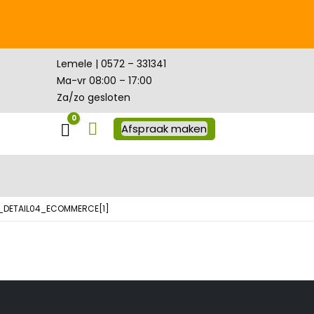
Lemele | 0572 – 331341
Ma-vr 08:00 – 17:00
Za/zo gesloten
0
Winkelwagen
Afspraak maken
_DETAIL04_ECOMMERCE[1]