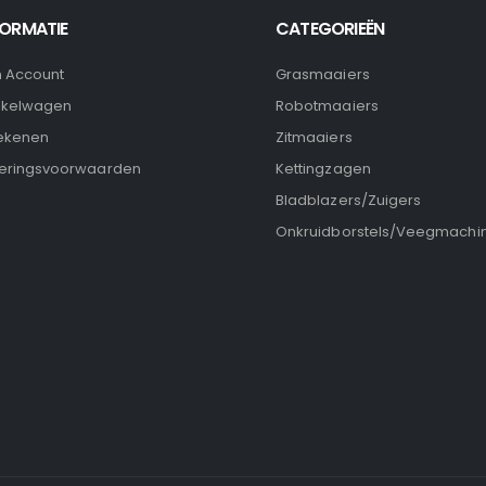
FORMATIE
CATEGORIEËN
n Account
Grasmaaiers
nkelwagen
Robotmaaiers
ekenen
Zitmaaiers
eringsvoorwaarden
Kettingzagen
Bladblazers/Zuigers
Onkruidborstels/Veegmachi