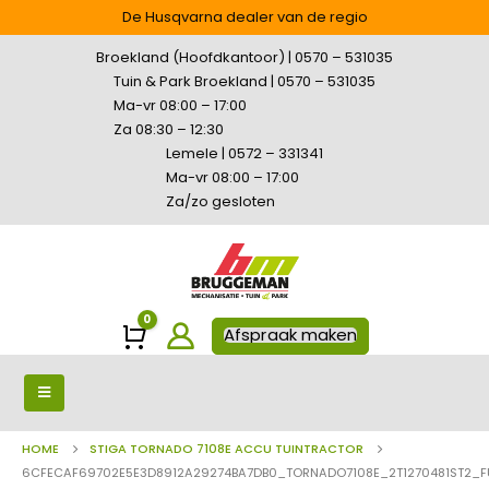
De Husqvarna dealer van de regio
Broekland (Hoofdkantoor) | 0570 – 531035
Tuin & Park Broekland | 0570 – 531035
Ma-vr 08:00 – 17:00
Za 08:30 – 12:30
Lemele | 0572 – 331341
Ma-vr 08:00 – 17:00
Za/zo gesloten
0
Winkelwagen
Afspraak maken
HOME
STIGA TORNADO 7108E ACCU TUINTRACTOR
6CFECAF69702E5E3D8912A29274BA7DB0_TORNADO7108E_2T1270481ST2_F