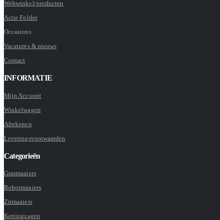
Webwinkel/producten
Actie Folder
Occasions
Vacatures & nieuws
Contact
INFORMATIE
Mijn Account
Winkelwagen
Afrekenen
Leveringsvoorwaarden
Categorieën
Grasmaaiers
Robotmaaiers
Zitmaaiers
Kettingzagen