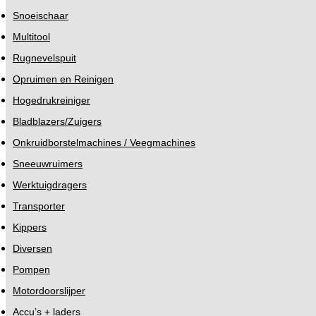
Snoeischaar
Multitool
Rugnevelspuit
Opruimen en Reinigen
Hogedrukreiniger
Bladblazers/Zuigers
Onkruidborstelmachines / Veegmachines
Sneeuwruimers
Werktuigdragers
Transporter
Kippers
Diversen
Pompen
Motordoorslijper
Accu’s + laders