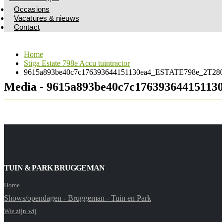
Occasions
Vacatures & nieuws
Contact
Home
Stiga Estate 798e Accu tuintractor
9615a893be40c7c176393644151130ea4_ESTATE798e_2T2800
Media - 9615a893be40c7c1763936441511
TUIN & PARK BRUGGEMAN
Home
Shows/opendagen - Bruggeman - Tuin en Park
Wie zijn wij