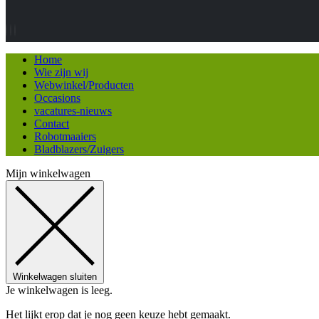
Home
Wie zijn wij
Webwinkel/Producten
Occasions
vacatures-nieuws
Contact
Robotmaaiers
Bladblazers/Zuigers
Mijn winkelwagen
Winkelwagen sluiten
Je winkelwagen is leeg.
Het lijkt erop dat je nog geen keuze hebt gemaakt.