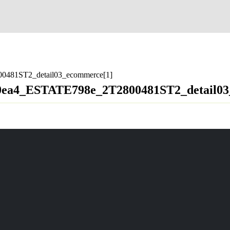
481ST2_detail03_ecommerce[1]
30ea4_ESTATE798e_2T2800481ST2_detail03