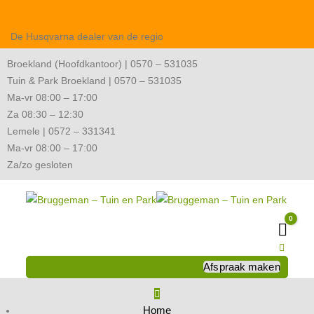
De Husqvarna dealer van de regio
Broekland (Hoofdkantoor) | 0570 – 531035
Tuin & Park Broekland | 0570 – 531035
Ma-vr 08:00 – 17:00
Za 08:30 – 12:30
Lemele | 0572 – 331341
Ma-vr 08:00 – 17:00
Za/zo gesloten
0
Wink
Afspraak maken
Home