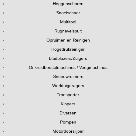
Heggenscharen
Snoeischaar
Multitool
Rugnevelspuit
Opruimen en Reinigen
Hogedrukreiniger
Bladblazers/Zuigers
Onkruidborstelmachines / Veegmachines
Sneeuwruimers
Werktuigdragers
Transporter
Kippers
Diversen
Pompen
Motordoorslijper