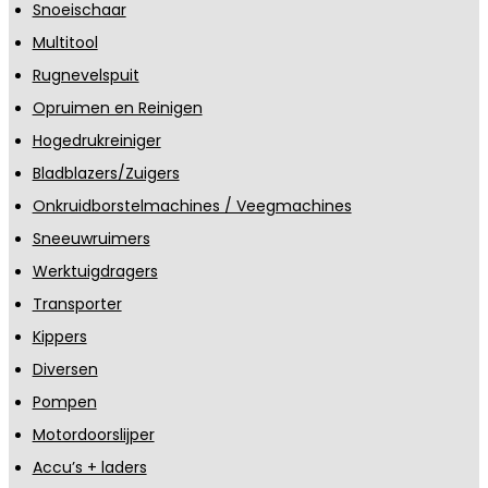
Snoeischaar
Multitool
Rugnevelspuit
Opruimen en Reinigen
Hogedrukreiniger
Bladblazers/Zuigers
Onkruidborstelmachines / Veegmachines
Sneeuwruimers
Werktuigdragers
Transporter
Kippers
Diversen
Pompen
Motordoorslijper
Accu’s + laders