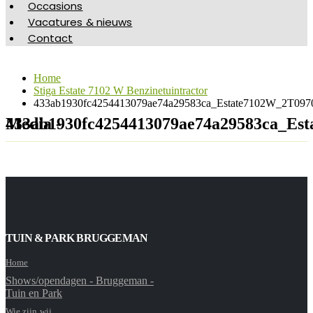
Occasions
Vacatures & nieuws
Contact
Home
Stiga Estate 7102 W Benzinetuintractor
433ab1930fc4254413079ae74a29583ca_Estate7102W_2T097
Media - 433ab1930fc4254413079ae74a29583c
TUIN & PARK BRUGGEMAN
Home
Shows/opendagen - Bruggeman -
Tuin en Park
Wie zijn wij