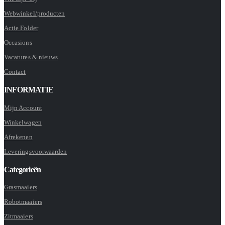
Webwinkel/producten
Actie Folder
Occasions
Vacatures & nieuws
Contact
INFORMATIE
Mijn Account
Winkelwagen
Afrekenen
Leveringsvoorwaarden
Categorieën
Grasmaaiers
Robotmaaiers
Zitmaaiers